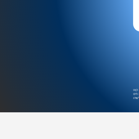
ו/או
הינו
לשהו