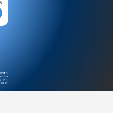
ש
אין לראו
יעוץ במוצ
לידיעה ב
- עושה ז