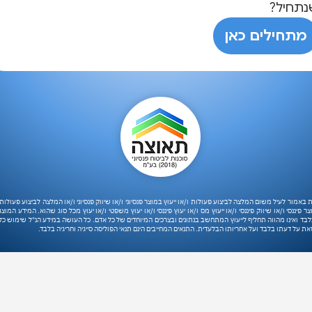
נתחיל?
מתחילים כאן
ת באמור לעיל משום המלצה לביצוע פעולות ו/או ייעוץ במוצר פנסיוני ו/או שיווק פנסיוני ו/או המלצה לביצוע פעולות 
ר פיננסי ו/או שיווק פיננסי ו/או ייעוץ מס ו/או יעוץ פיננסי ו/או יעוץ משפטי ו/או יעוץ מכל סוג שהוא. המידע המוצג 
לבד ואינו מהווה תחליף לייעוץ המתחשב בנתונים ובצרכים המיוחדים של כל אדם. כל העושה במידע הנ"ל שימוש כ
את על דעתו בלבד ועל אחריותו הבלעדית. התנאים המחייבים הינם תנאי הפוליסה סייגיה וחריגיה בלבד.