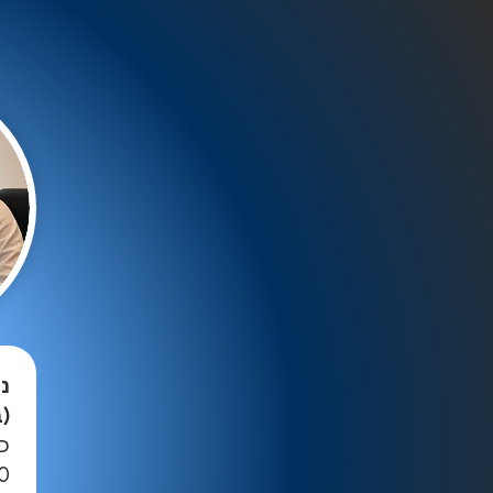
נע
(ב
כ
30 שניות, 