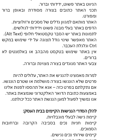
הניווט באתר פשוט, ידידותי וברור.
תכני האתר כתובים בצורה מסודרת ובאופן ברור
ומפורט.
האתר מותאם למגוון גדלים של מסכים ורזולוציות.
הדפים באתר בעלי מבנה פשוט וידידותי לגולשים.
לתמונות באתר יש הסבר טקסטואלי חלופי (Alt Text).
האתר מאפשר שינוי גודל תצוגה על ידי שימוש במקש
Ctrl וגלגלת העכבר.
אין באתר שימוש בטקסט מהבהב או באלמנטים לא
ברורים.
צבעי האתר מנוגדים בצורה מצוינת וברורה.
למרות מאמצינו להנגיש את האתר, עלולים להיות
פרטים שלא הונגשו בצורה מושלמת או שטרם הונגשו.
אם נתקלתם בפרט כזה – אנא אל תהססו לפנות אלינו
באמצעות כתובת הדואר האלקטרוני שנמצאת באתר.
אנו נמשיך לפעול למען הנגשת האתר ככל יכולתנו.
להלן הסדרי הנגישות הקיימים בבית העסק:
קיימת גישה לבעלי מוגבלויות.
קיימות חניות נכים בסביבה הקרובה וברחובות
הסמוכים.
קיימים שירותי נכים נגישים.