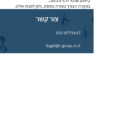
קיימים שלטי זיהוי והכוונה.
במקרה הצורך בעזרה נוספת, ניתן לפנות אלינו.
צור קשר
052-8775637
Sagid@t-group.co.il
אריה שנקר 14, הרצליה
השאירו פרטים
תנאי השימוש באתר ומדיניות הפרטיות
כניסת שותפים
© כל הזכויות שמורות לתאוצה סוכנות